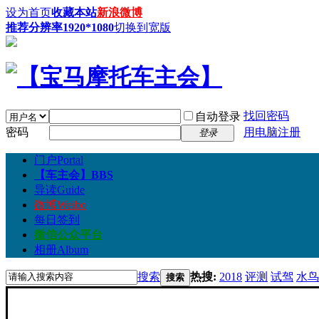
设为首页
收藏本站
新浪微博
推荐分辨率1920*1080
切换到宽版
找回密码
自动登录
密码
用电脑注册
登录
门户
Portal
【车主会】
BBS
导读
Guide
微博
Weibo
每日签到
微信公众平台
相册
Album
搜索
热搜:
2018
评测
试驾
水鸟
搜索