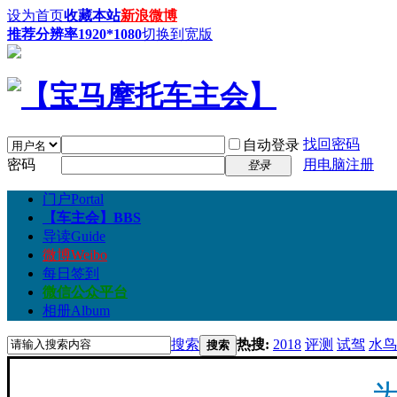
设为首页
收藏本站
新浪微博
推荐分辨率1920*1080
切换到宽版
找回密码
自动登录
密码
用电脑注册
登录
门户
Portal
【车主会】
BBS
导读
Guide
微博
Weibo
每日签到
微信公众平台
相册
Album
搜索
热搜:
2018
评测
试驾
水鸟
搜索