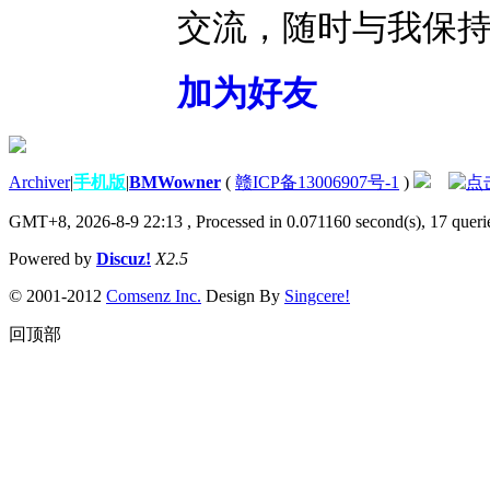
交流，随时与我保
加为好友
Archiver
|
手机版
|
BMWowner
(
赣ICP备13006907号-1
)
GMT+8, 2026-8-9 22:13
, Processed in 0.071160 second(s), 17 querie
Powered by
Discuz!
X2.5
© 2001-2012
Comsenz Inc.
Design By
Singcere!
回顶部