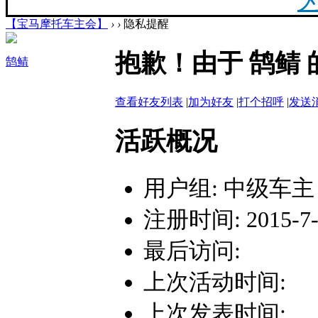
【宝马摩托车主会】
›
›
隐私提醒
20
抱歉！由于 鹄鲭
鹄鲭
最新
查看好友列表
|
加为好友
|
打个招呼
|
发送
你陪
活跃概况
用户组:
中级车主
注册时间: 2015-7-2
F
最后访问:
上次活动时间:
上次发表时间: