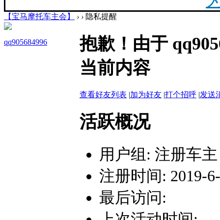
【宝马摩托车主会】
›
›
隐私提醒
20
抱歉！由于 qq90
qq905684996
最新
当前内容
你陪
查看好友列表
|
加为好友
|
打个招呼
|
发送
活跃概况
用户组:
注册车主
F
注册时间: 2019-6-1
最后访问:
上次活动时间: