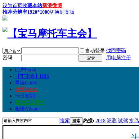
设为首页
收藏本站
新浪微博
推荐分辨率1920*1080
切换到宽版
找回密码
自动登录
密码
用电脑注册
登录
门户
Portal
【车主会】
BBS
导读
Guide
微博
Weibo
每日签到
微信公众平台
相册
Album
搜索
热搜:
2018
评测
试驾
水鸟
搜索