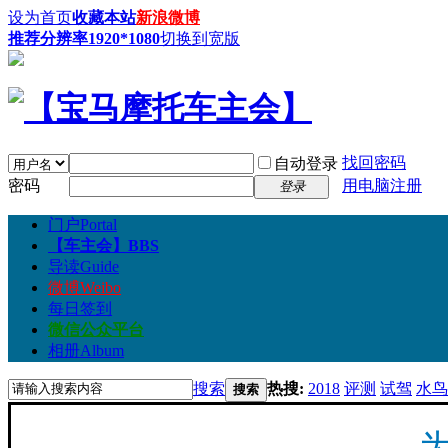
设为首页
收藏本站
新浪微博
推荐分辨率1920*1080
切换到宽版
找回密码
自动登录
密码
用电脑注册
登录
门户
Portal
【车主会】
BBS
导读
Guide
微博
Weibo
每日签到
微信公众平台
相册
Album
搜索
热搜:
2018
评测
试驾
水鸟
搜索