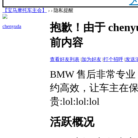
【宝马摩托车主会】
›
›
隐私提醒
20
抱歉！由于 che
chenyuda
最新
前内容
你陪
查看好友列表
|
加为好友
|
打个招呼
|
发送
BMW 售后非常专
约高效，让车主在
F
贵:lol:lol:lol
活跃概况