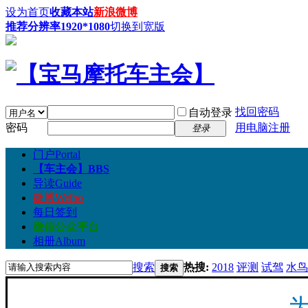
设为首页
收藏本站
新浪微博
推荐分辨率1920*1080
切换到宽版
找回密码
自动登录
密码
用电脑注册
登录
门户
Portal
【车主会】
BBS
导读
Guide
微博
Weibo
每日签到
微信公众平台
相册
Album
搜索
热搜:
2018
评测
试驾
水鸟
搜索