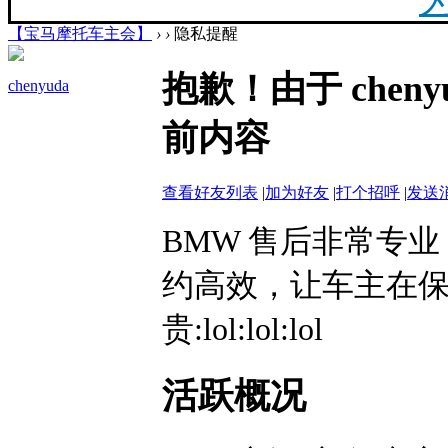
【宝马摩托车主会】
›
›
隐私提醒
20
抱歉！由于 che
chenyuda
最新
前内容
你陪
查看好友列表
|
加为好友
|
打个招呼
|
发送
BMW 售后非常专
约高效，让车主在
F
贵:lol:lol:lol
活跃概况