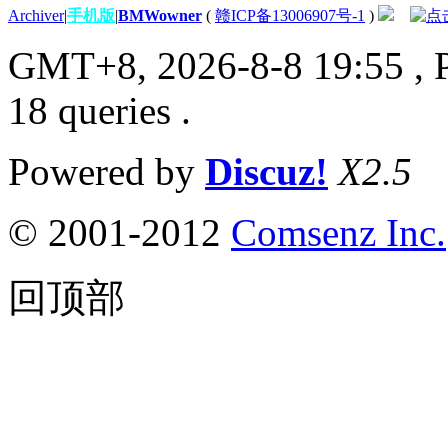
Archiver
|
手机版
|
BMWowner
(
赣ICP备13006907号-1
)
GMT+8, 2026-8-8 19:55
, 
18 queries .
Powered by
Discuz!
X2.5
© 2001-2012
Comsenz Inc.
回顶部