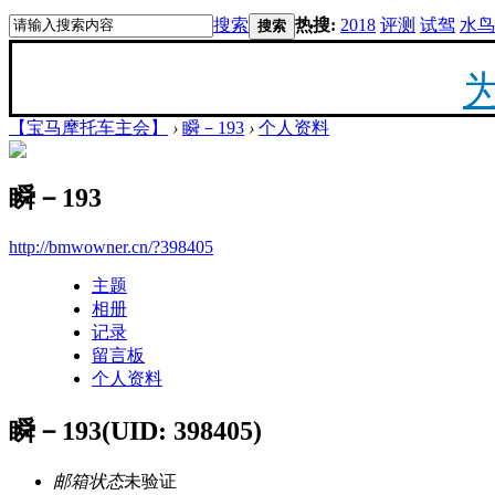
搜索
热搜:
2018
评测
试驾
水鸟
搜索
【宝马摩托车主会】
›
瞬－193
›
个人资料
20
瞬－193
最新
http://bmwowner.cn/?398405
主题
你陪
相册
记录
留言板
个人资料
瞬－193
(UID: 398405)
F
邮箱状态
未验证