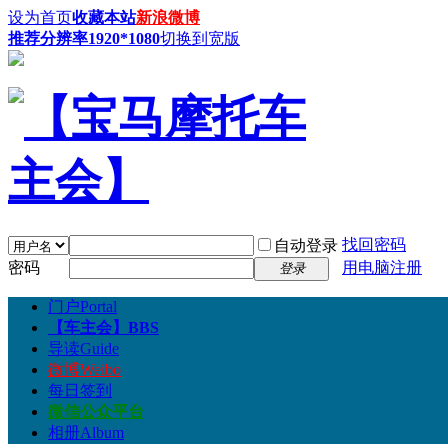
设为首页
收藏本站
新浪微博
推荐分辨率1920*1080
切换到宽版
找回密码
自动登录
密码
用电脑注册
登录
门户
Portal
【车主会】
BBS
导读
Guide
微博
Weibo
每日签到
微信公众平台
相册
Album