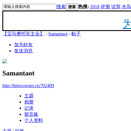
搜索
热搜:
2018
评测
试驾
水鸟
搜索
【宝马摩托车主会】
›
Samantaot
›
帖子
20
加为好友
发送消息
最新
Samantaot
你陪
http://bmwowner.cn/?92409
主题
相册
记录
留言板
F
个人资料