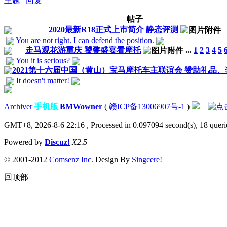
主题
|
回复
帖子
2020最新R18正式上市简介 静态评测
You are not right. I can defend the position.
走马观花游重庆 饕餮盛宴看摩托
...
1
2
3
4
5
You it is serious?
2021第十六届中国（黄山）宝马摩托车主联谊会 赞助礼品
It doesn't matter!
Archiver
|
手机版
|
BMWowner
(
赣ICP备13006907号-1
)
GMT+8, 2026-8-6 22:16
, Processed in 0.097094 second(s), 18 querie
Powered by
Discuz!
X2.5
© 2001-2012
Comsenz Inc.
Design By
Singcere!
回顶部