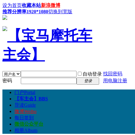
设为首页
收藏本站
新浪微博
推荐分辨率1920*1080
切换到宽版
找回密码
自动登录
密码
用电脑注册
登录
门户
Portal
【车主会】
BBS
导读
Guide
微博
Weibo
每日签到
微信公众平台
相册
Album