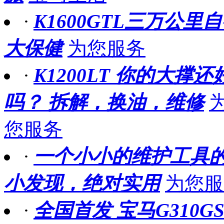
·
K1600GTL三万公里
大保健
为您服务
·
K1200LT 你的大撑还
吗？ 拆解，换油，维修
您服务
·
一个小小的维护工具
小发现，绝对实用
为您服
·
全国首发 宝马G310G