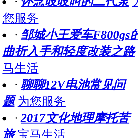
·
怀念吱吱叫的二代泵
您服务
·
邹城小王爱车F800gs
曲折入手和轻度改装之路
马生活
·
聊聊12V电池常见问
题
为您服务
·
2017文化地理摩托苦
旅
宝马生活