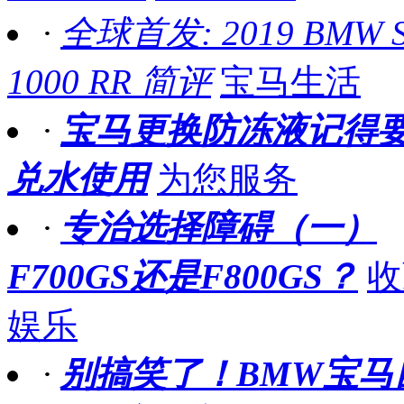
·
全球首发: 2019 BMW 
1000 RR 简评
宝马生活
·
宝马更换防冻液记得
兑水使用
为您服务
·
专治选择障碍（一）
F700GS还是F800GS？
收
娱乐
·
别搞笑了！BMW宝马