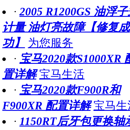
·
2005 R1200GS 油浮
计量 油灯亮故障【修复成
功】
为您服务
·
宝马2020款S1000XR 
置详解
宝马生活
·
宝马2020款F900R和
F900XR 配置详解
宝马生
·
1150RT后牙包更换轴