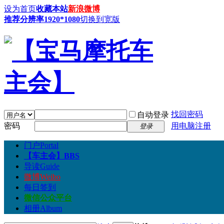
设为首页
收藏本站
新浪微博
推荐分辨率1920*1080
切换到宽版
找回密码
自动登录
密码
用电脑注册
登录
门户
Portal
【车主会】
BBS
导读
Guide
微博
Weibo
每日签到
微信公众平台
相册
Album