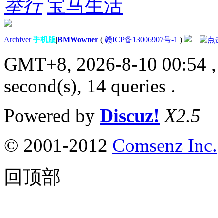
举行
宝马生活
Archiver
|
手机版
|
BMWowner
(
赣ICP备13006907号-1
)
GMT+8, 2026-8-10 00:54
,
second(s), 14 queries .
Powered by
Discuz!
X2.5
© 2001-2012
Comsenz Inc.
回顶部