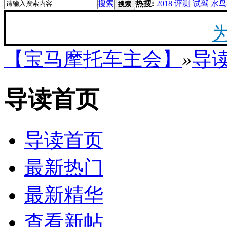
搜索
热搜:
2018
评测
试驾
水鸟
搜索
【宝马摩托车主会】
»
导
20
导读首页
最新
你陪
导读首页
最新热门
最新精华
F
查看新帖