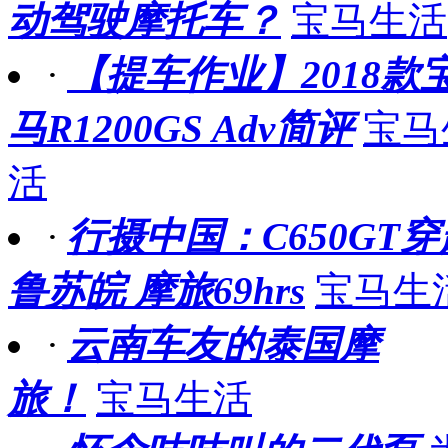
动驾驶摩托车？
宝马生活
·
【提车作业】2018款
马R1200GS Adv简评
宝马
活
·
行摄中国：C650GT穿
鲁苏皖 摩旅69hrs
宝马生
·
云南车友的泰国摩
旅！
宝马生活