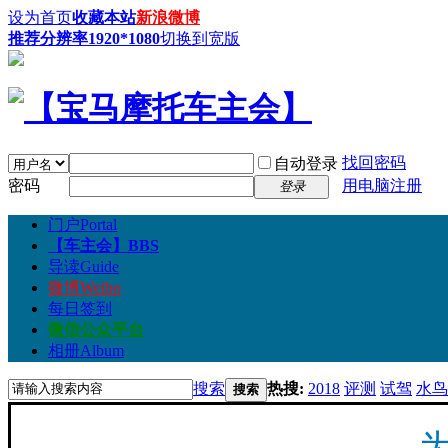
设为首页
收藏本站
新浪微博
推荐分辨率1920*1080
切换到宽版
找回密码
自动登录
密码
用电脑注册
登录
门户
Portal
【车主会】
BBS
导读
Guide
微博
Weibo
每日签到
微信公众平台
相册
Album
搜索
热搜:
2018
评测
试驾
水鸟
搜索