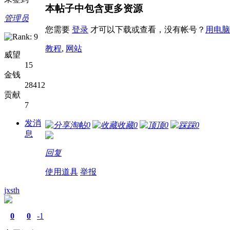
本帖子中包含更多资源
管理员
您需要
登录
才可以下载或查看，没有帐号？
用电脑
教程
,
网站
威望
15
金钱
28412
贡献
7
发消
淘帖
0
收藏
0
顶
0
踩
0
息
回复
使用道具
举报
jxsth
0
0
-1