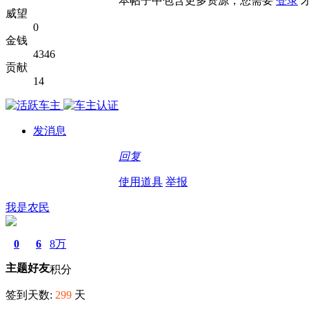
本帖子中包含更多资源，您需要
登录
威望
0
金钱
4346
贡献
14
发消息
回复
使用道具
举报
我是农民
0
6
8万
主题
好友
积分
签到天数:
299
天