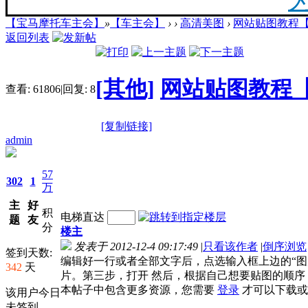
【宝马摩托车主会】
»
【车主会】
›
›
高清美图
›
网站贴图教程
20
返回列表
最新
[其他]
网站贴图教程
查看:
61806
|
回复:
8
[复制链接]
你陪
admin
57
302
1
万
主
好
积
F
电梯直达
题
友
分
楼主
发表于 2012-12-4 09:17:49
|
只看该作者
|
倒序浏览
签到天数:
编辑好一行或者全部文字后，点选输入框上边的“图
342
天
片。第三步，打开 然后，根据自己想要贴图的顺序，
本帖子中包含更多资源，您需要
登录
才可以下载或
该用户今日
未签到