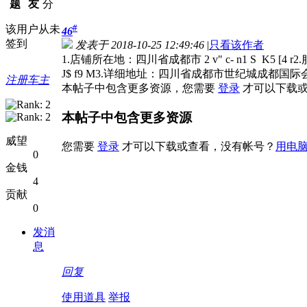
题
友
分
#
该用户从未
46
签到
发表于 2018-10-25 12:49:46
|
只看该作者
1.店铺所在地：四川省成都市 2 v" c- n1 S K5 [
J$ f9 M3.详细地址：四川省成都市世纪城成都国际会展中心1
注册车主
本帖子中包含更多资源，您需要
登录
才可以下载或
本帖子中包含更多资源
威望
您需要
登录
才可以下载或查看，没有帐号？
用电
0
金钱
4
贡献
0
发消
息
回复
使用道具
举报