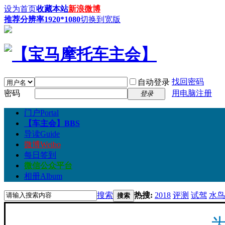
设为首页
收藏本站
新浪微博
推荐分辨率1920*1080
切换到宽版
找回密码
自动登录
密码
用电脑注册
登录
门户
Portal
【车主会】
BBS
导读
Guide
微博
Weibo
每日签到
微信公众平台
相册
Album
搜索
热搜:
2018
评测
试驾
水鸟
搜索