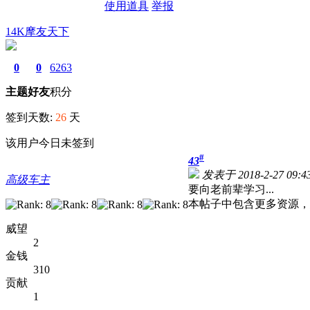
使用道具
举报
14K摩友天下
0
0
6263
主题
好友
积分
签到天数:
26
天
该用户今日未签到
#
43
发表于 2018-2-27 09:43
高级车主
要向老前辈学习...
本帖子中包含更多资源
威望
2
金钱
310
贡献
1