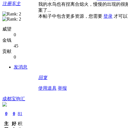
注册车主
我的水鸟也有捏离合熄火，慢慢的出现的很
案了...
本帖子中包含更多资源，您需要
登录
才可以
威望
0
金钱
45
贡献
0
发消息
回复
使用道具
举报
成都宝驹汇
0
0
81
主
好
积