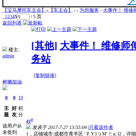
【宝马摩托车主会】
»
【车主会】
›
›
为您服务
›
大事件！ 维修
20
1
2
3
4
5
/ 5 页
返回列表
最新
[其他]
大事件！ 维修师
楼主:
admin
你陪
务站
[复制链接]
树獭加油
F
0
0
10
主
好
积
题
友
分
#
41
该用户从
发表于 2017-7-27 13:55:04
|
只看该作者
未签到
1，店铺城市:成都市青羊区 ' P. Y3 \) M' ?: