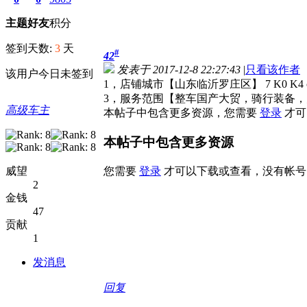
主题
好友
积分
签到天数:
3
天
#
42
发表于 2017-12-8 22:27:43
|
只看该作者
该用户今日未签到
1，店铺城市【山东临沂罗庄区】 7 K0 K4 c2
3，服务范围【整车国产大贸，骑行装备，火补维修保养
高级车主
本帖子中包含更多资源，您需要
登录
才可
本帖子中包含更多资源
您需要
登录
才可以下载或查看，没有帐号
威望
2
金钱
47
贡献
1
发消息
回复