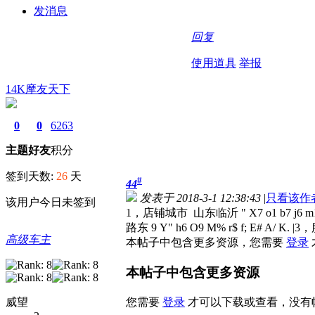
发消息
回复
使用道具
举报
14K摩友天下
0
0
6263
主题
好友
积分
签到天数:
26
天
#
44
发表于 2018-3-1 12:38:43
|
只看该作
该用户今日未签到
1，店铺城市 山东临沂 " X7 o1 b7
路东 9 Y" h6 O9 M% r$ f; E# A/ K
高级车主
本帖子中包含更多资源，您需要
登录
本帖子中包含更多资源
您需要
登录
才可以下载或查看，没有
威望