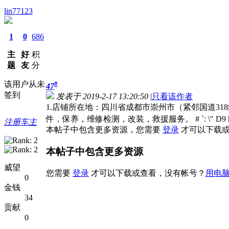
lin77123
1
0
686
主
好
积
题
友
分
该用户从未
#
47
签到
发表于 2019-2-17 13:20:50
|
只看该作者
1.店铺所在地：四川省成都市崇州市（紧邻国道318线）) E; R"
件，保养，维修检测，改装，救援服务。 # `: \" D9 h+ \9 
注册车主
本帖子中包含更多资源，您需要
登录
才可以下载或
本帖子中包含更多资源
威望
您需要
登录
才可以下载或查看，没有帐号？
用电
0
金钱
34
贡献
0