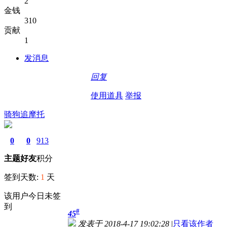
2
金钱
310
贡献
1
发消息
回复
使用道具
举报
骑狗追摩托
0
0
913
主题
好友
积分
签到天数:
1
天
该用户今日未签
到
#
45
发表于 2018-4-17 19:02:28
|
只看该作者