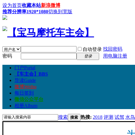
设为首页
收藏本站
新浪微博
推荐分辨率1920*1080
切换到宽版
找回密码
自动登录
密码
用电脑注册
登录
门户
Portal
【车主会】
BBS
导读
Guide
微博
Weibo
每日签到
微信公众平台
相册
Album
搜索
热搜:
2018
评测
试驾
水鸟
搜索