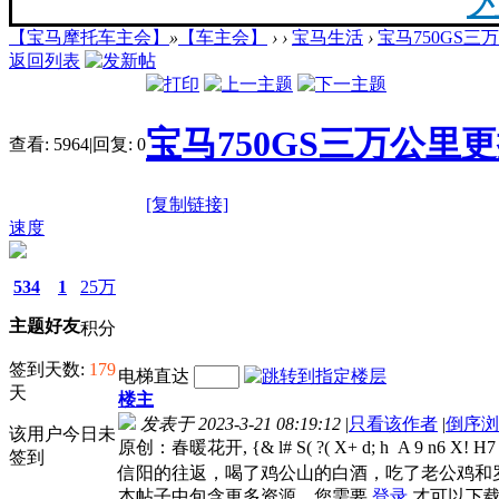
【宝马摩托车主会】
»
【车主会】
›
›
宝马生活
›
宝马750GS
20
返回列表
最新
宝马750GS三万公里
查看:
5964
|
回复:
0
[复制链接]
你陪
速度
534
1
25万
主题
好友
积分
F
签到天数:
179
电梯直达
天
楼主
发表于 2023-3-21 08:19:12
|
只看该作者
|
倒序浏
该用户今日未
原创：春暖花开, {& l# S( ?( X+ d; h A 9 
签到
信阳的往返，喝了鸡公山的白酒，吃了老公鸡和罗
本帖子中包含更多资源，您需要
登录
才可以下载