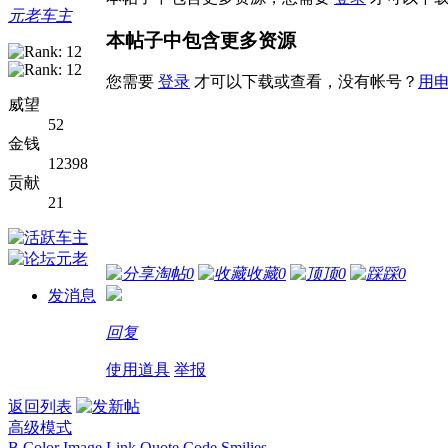
元老车主
本帖子中包含更多资源
您需要
登录
才可以下载或查看，没有帐号？
用
威望
52
金钱
12398
贡献
21
淘帖
0
收藏
0
顶
0
踩
0
发消息
回复
使用道具
举报
返回列表
高级模式
B
Color
Image
Link
Quote
Code
Smilies