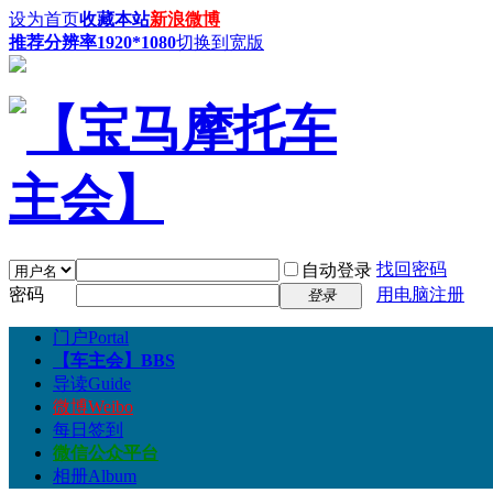
设为首页
收藏本站
新浪微博
推荐分辨率1920*1080
切换到宽版
找回密码
自动登录
密码
用电脑注册
登录
门户
Portal
【车主会】
BBS
导读
Guide
微博
Weibo
每日签到
微信公众平台
相册
Album