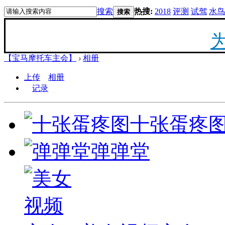
搜索
热搜:
2018
评测
试驾
水鸟
搜索
【宝马摩托车主会】
›
相册
20
上传
相册
记录
最新
十张蛋疼
你陪
弹弹堂
F