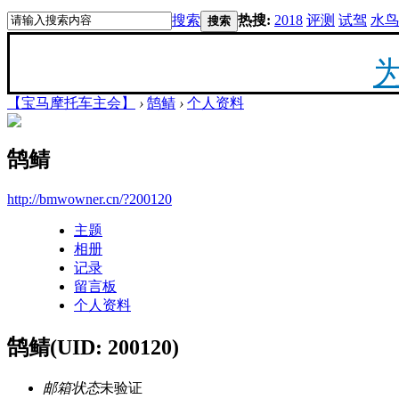
搜索
热搜:
2018
评测
试驾
水鸟
搜索
【宝马摩托车主会】
›
鹄鲭
›
个人资料
20
鹄鲭
最新
http://bmwowner.cn/?200120
主题
你陪
相册
记录
留言板
个人资料
鹄鲭
(UID: 200120)
F
邮箱状态
未验证