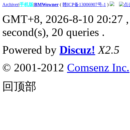
Archiver
|
手机版
|
BMWowner
(
赣ICP备13006907号-1
)
GMT+8, 2026-8-10 20:27
,
second(s), 20 queries .
Powered by
Discuz!
X2.5
© 2001-2012
Comsenz Inc.
回顶部