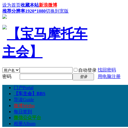
设为首页
收藏本站
新浪微博
推荐分辨率1920*1080
切换到宽版
找回密码
自动登录
密码
用电脑注册
登录
门户
Portal
【车主会】
BBS
导读
Guide
微博
Weibo
每日签到
微信公众平台
相册
Album