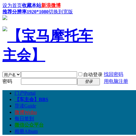
设为首页
收藏本站
新浪微博
推荐分辨率1920*1080
切换到宽版
找回密码
自动登录
密码
用电脑注册
登录
门户
Portal
【车主会】
BBS
导读
Guide
微博
Weibo
每日签到
微信公众平台
相册
Album