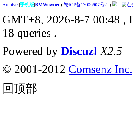
Archiver
|
手机版
|
BMWowner
(
赣ICP备13006907号-1
)
GMT+8, 2026-8-7 00:48
, 
18 queries .
Powered by
Discuz!
X2.5
© 2001-2012
Comsenz Inc.
回顶部