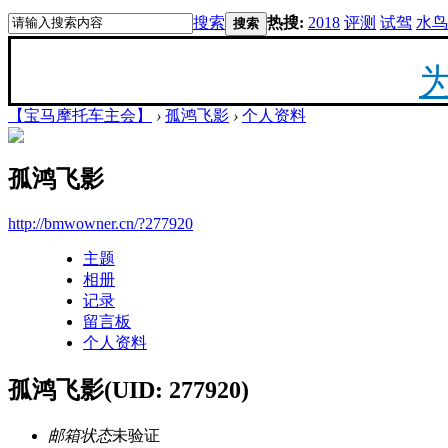
搜索
热搜:
2018
评测
试驾
水鸟
搜索
【宝马摩托车主会】
›
孤鸿飞影
›
个人资料
20
孤鸿飞影
最新
http://bmwowner.cn/?277920
主题
你陪
相册
记录
留言板
个人资料
孤鸿飞影
(UID: 277920)
F
邮箱状态
未验证