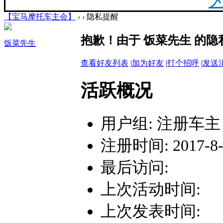
【宝马摩托车主会】
›
›
隐私提醒
20
抱歉！由于 饭菜先生 的
饭菜先生
最新
查看好友列表
|
加为好友
|
打个招呼
|
发送
活跃概况
你陪
用户组:
注册车主
注册时间: 2017-8-2
F
最后访问:
上次活动时间:
上次发表时间: