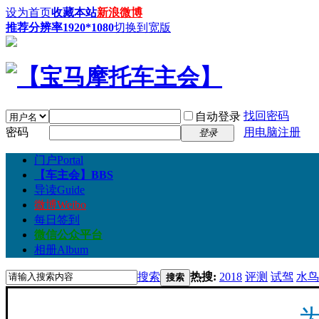
设为首页
收藏本站
新浪微博
推荐分辨率1920*1080
切换到宽版
找回密码
自动登录
密码
用电脑注册
登录
门户
Portal
【车主会】
BBS
导读
Guide
微博
Weibo
每日签到
微信公众平台
相册
Album
搜索
热搜:
2018
评测
试驾
水鸟
搜索