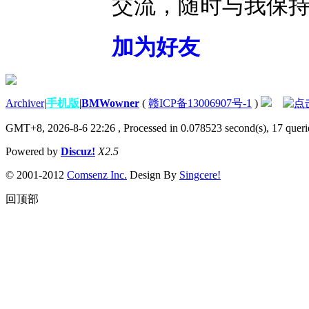
交流，随时与我保
加为好友
Archiver
|
手机版
|
BMWowner
(
赣ICP备13006907号-1
)
GMT+8, 2026-8-6 22:26
, Processed in 0.078523 second(s), 17 querie
Powered by
Discuz!
X2.5
© 2001-2012
Comsenz Inc.
Design By
Singcere!
回顶部