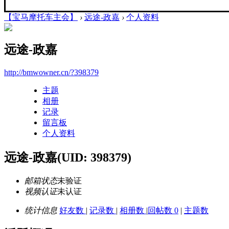
【宝马摩托车主会】
›
远途-政嘉
›
个人资料
远途-政嘉
http://bmwowner.cn/?398379
主题
相册
记录
留言板
个人资料
远途-政嘉
(UID: 398379)
邮箱状态
未验证
视频认证
未认证
统计信息
好友数
|
记录数
|
相册数
|
回帖数 0
|
主题数