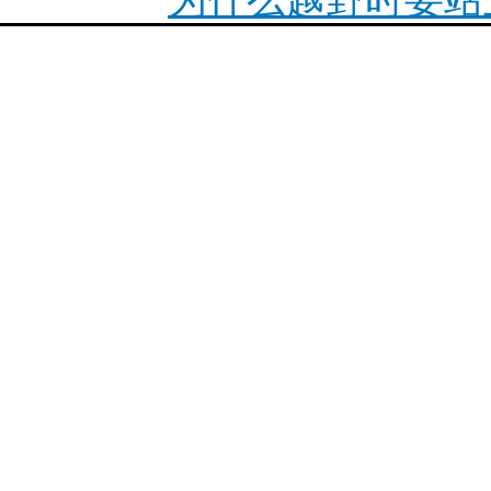
2023款宝马摩托车
最新R18正式上市简介
你陪我走遍世界，我陪
1200ADV传动
F900XR必改项目