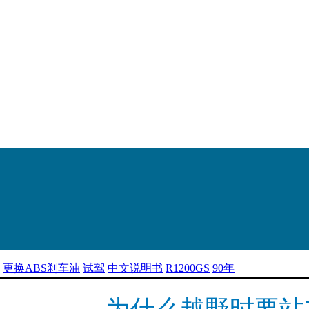
更换ABS刹车油
试驾
中文说明书
R1200GS
90年
为什么越野时要站