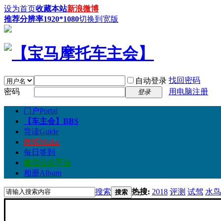
设为首页
收藏本站
新浪微博
推荐分辨率1920*1080
切换到宽版
找回密码
自动登录
密码
用电脑注册
登录
门户
Portal
【车主会】
BBS
导读
Guide
微博
Weibo
每日签到
微信公众平台
相册
Album
搜索
热搜:
2018
评测
试驾
水鸟
搜索