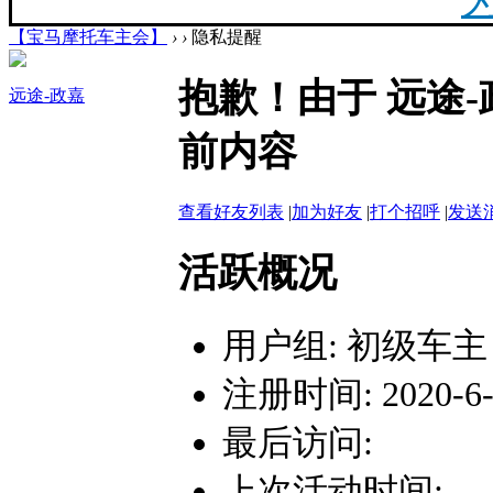
【宝马摩托车主会】
›
›
隐私提醒
20
抱歉！由于 远途
远途-政嘉
最新
前内容
你陪
查看好友列表
|
加为好友
|
打个招呼
|
发送
活跃概况
用户组:
初级车主
F
注册时间: 2020-6-1
最后访问:
上次活动时间: