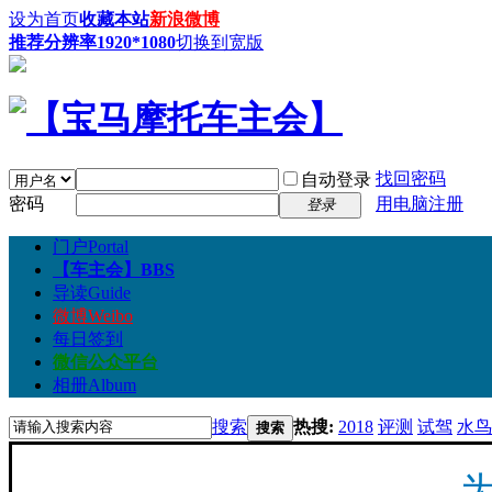
设为首页
收藏本站
新浪微博
推荐分辨率1920*1080
切换到宽版
找回密码
自动登录
密码
用电脑注册
登录
门户
Portal
【车主会】
BBS
导读
Guide
微博
Weibo
每日签到
微信公众平台
相册
Album
搜索
热搜:
2018
评测
试驾
水鸟
搜索