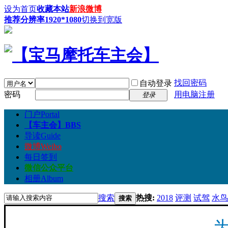
设为首页
收藏本站
新浪微博
推荐分辨率1920*1080
切换到宽版
找回密码
自动登录
密码
用电脑注册
登录
门户
Portal
【车主会】
BBS
导读
Guide
微博
Weibo
每日签到
微信公众平台
相册
Album
搜索
热搜:
2018
评测
试驾
水鸟
搜索