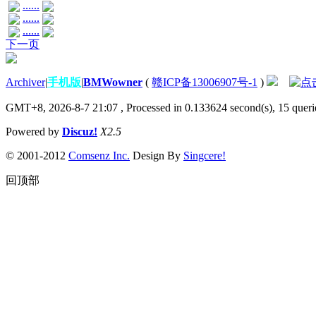
......
......
......
下一页
Archiver
|
手机版
|
BMWowner
(
赣ICP备13006907号-1
)
GMT+8, 2026-8-7 21:07
, Processed in 0.133624 second(s), 15 querie
Powered by
Discuz!
X2.5
© 2001-2012
Comsenz Inc.
Design By
Singcere!
回顶部