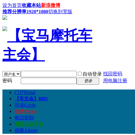
设为首页
收藏本站
新浪微博
推荐分辨率1920*1080
切换到宽版
找回密码
自动登录
密码
用电脑注册
登录
门户
Portal
【车主会】
BBS
导读
Guide
微博
Weibo
每日签到
微信公众平台
相册
Album