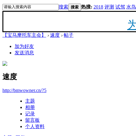
搜索
热搜:
2018
评测
试驾
水鸟
搜索
【宝马摩托车主会】
›
速度
›
帖子
20
加为好友
发送消息
最新
速度
你陪
http://bmwowner.cn/?5
主题
相册
记录
留言板
F
个人资料