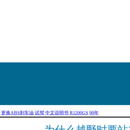
更换ABS刹车油
试驾
中文说明书
R1200GS
90年
为什么越野时要站