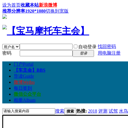
设为首页
收藏本站
新浪微博
推荐分辨率1920*1080
切换到宽版
找回密码
自动登录
密码
用电脑注册
登录
门户
Portal
【车主会】
BBS
导读
Guide
微博
Weibo
每日签到
微信公众平台
相册
Album
搜索
热搜:
2018
评测
试驾
水鸟
搜索