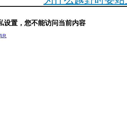
2023款宝马摩托车
隐私设置，您不能访问当前内容
最新R18正式上市简介
消息
你陪我走遍世界，我陪
1200ADV传动
F900XR必改项目