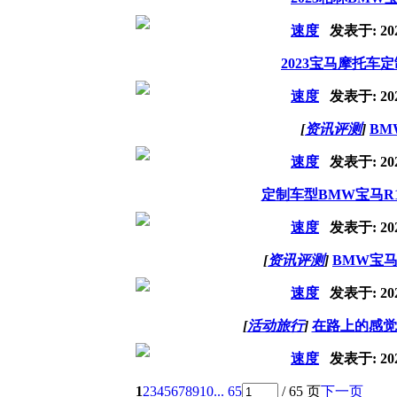
速度
发表于:
20
2023宝马摩托车
速度
发表于:
20
[
资讯评测
]
BM
速度
发表于:
20
定制车型BMW宝马R18 
速度
发表于:
20
[
资讯评测
]
BMW宝
速度
发表于:
20
[
活动旅行
]
在路上的感觉，
速度
发表于:
20
1
2
3
4
5
6
7
8
9
10
... 65
/ 65 页
下一页