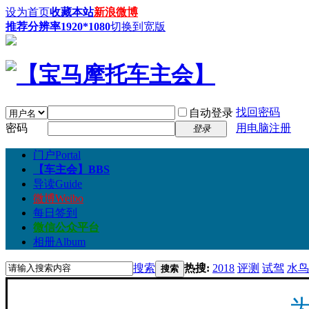
设为首页
收藏本站
新浪微博
推荐分辨率1920*1080
切换到宽版
找回密码
自动登录
密码
用电脑注册
登录
门户
Portal
【车主会】
BBS
导读
Guide
微博
Weibo
每日签到
微信公众平台
相册
Album
搜索
热搜:
2018
评测
试驾
水鸟
搜索