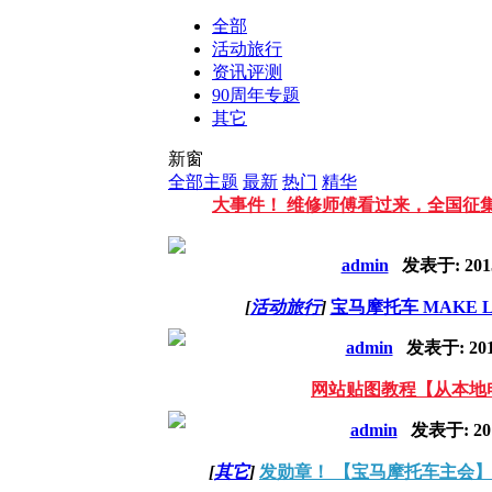
全部
活动旅行
资讯评测
90周年专题
其它
新窗
全部主题
最新
热门
精华
大事件！ 维修师傅看过来，全国征
admin
发表于:
201
[
活动旅行
]
宝马摩托车 MAKE LIF
admin
发表于:
20
网站贴图教程【从本地
admin
发表于:
20
[
其它
]
发勋章！ 【宝马摩托车主会】-