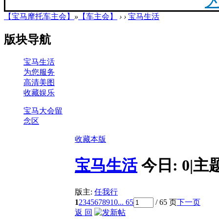
【宝马摩托车主会】
»
【车主会】
›
›
宝马生活
20
版块导航
最新
宝马生活
为您服务
高清美图
你陪
收藏娱乐
宝马大会留
念区
收藏本版
F
宝马生活
今日:
0
|
主
版主:
任我行
1
2
3
4
5
6
7
8
9
10
... 65
/ 65 页
下一页
返 回