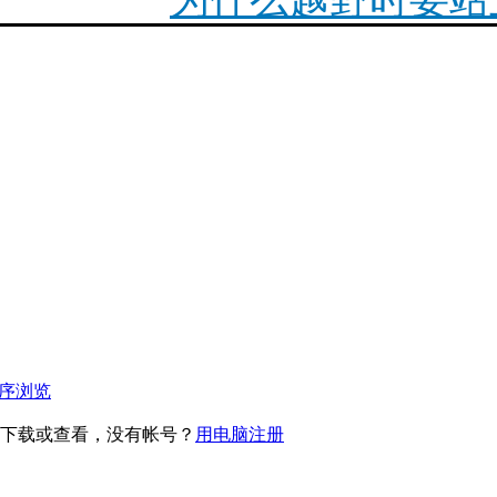
2023款宝马摩托车
最新R18正式上市简介
你陪我走遍世界，我陪
1200ADV传动
F900XR必改项目
序浏览
下载或查看，没有帐号？
用电脑注册