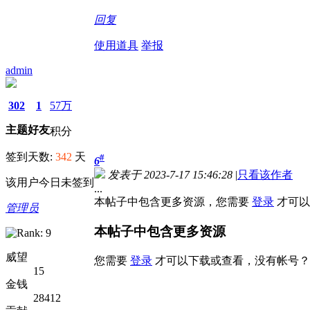
回复
使用道具
举报
admin
302
1
57万
主题
好友
积分
签到天数:
342
天
#
6
发表于 2023-7-17 15:46:28
|
只看该作者
该用户今日未签到
...
本帖子中包含更多资源，您需要
登录
才可以
管理员
本帖子中包含更多资源
威望
您需要
登录
才可以下载或查看，没有帐号？
15
金钱
28412