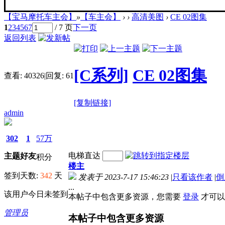
【宝马摩托车主会】
»
【车主会】
›
›
高清美图
›
CE 02图集
1
2
3
4
5
6
7
/ 7 页
下一页
返回列表
[C系列]
CE 02图集
查看:
40326
|
回复:
61
[复制链接]
admin
302
1
57万
电梯直达
主题
好友
积分
楼主
签到天数:
342
天
发表于 2023-7-17 15:46:23
|
只看该作者
|
倒
...
该用户今日未签到
本帖子中包含更多资源，您需要
登录
才可以
管理员
本帖子中包含更多资源