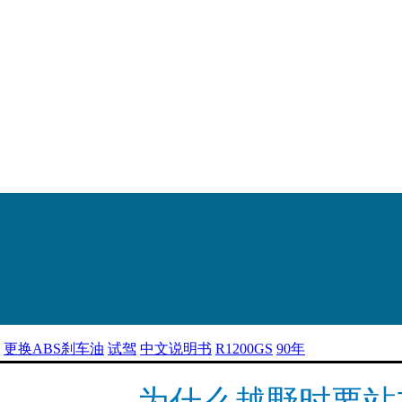
更换ABS刹车油
试驾
中文说明书
R1200GS
90年
为什么越野时要站