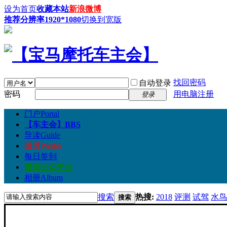
设为首页
收藏本站
新浪微博
推荐分辨率1920*1080
切换到宽版
找回密码
自动登录
密码
用电脑注册
登录
门户
Portal
【车主会】
BBS
导读
Guide
微博
Weibo
每日签到
微信公众平台
相册
Album
搜索
热搜:
2018
评测
试驾
水鸟
搜索