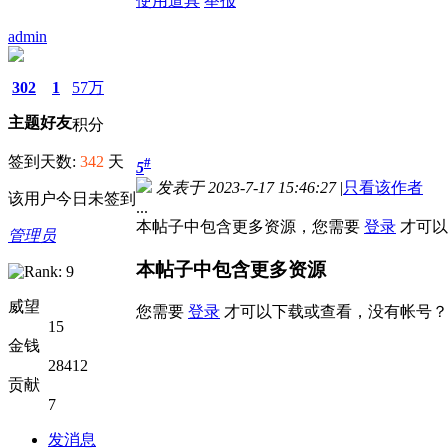
使用道具
举报
admin
302
1
57万
主题
好友
积分
签到天数:
342
天
#
5
发表于 2023-7-17 15:46:27
|
只看该作者
该用户今日未签到
...
本帖子中包含更多资源，您需要
登录
才可以
管理员
本帖子中包含更多资源
威望
您需要
登录
才可以下载或查看，没有帐号？
15
金钱
28412
贡献
7
发消息