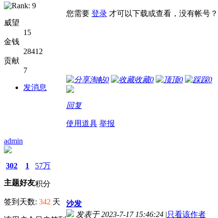
您需要
登录
才可以下载或查看，没有帐号？
威望
15
金钱
28412
贡献
7
淘帖
0
收藏
0
顶
0
踩
0
发消息
回复
使用道具
举报
admin
302
1
57万
主题
好友
积分
签到天数:
342
天
沙发
发表于 2023-7-17 15:46:24
|
只看该作者